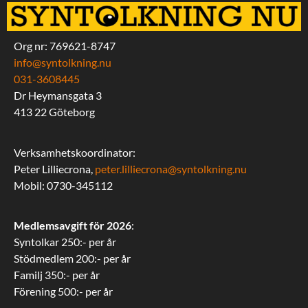
Org nr: 769621-8747
info@syntolkning.nu
031-3608445
Dr Heymansgata 3
413 22 Göteborg
Verksamhetskoordinator:
Peter Lilliecrona,
peter.lilliecrona@syntolkning.nu
Mobil: 0730-345112
Medlemsavgift för 2026
:
Syntolkar 250:- per år
Stödmedlem 200:- per år
Familj 350:- per år
Förening 500:- per år