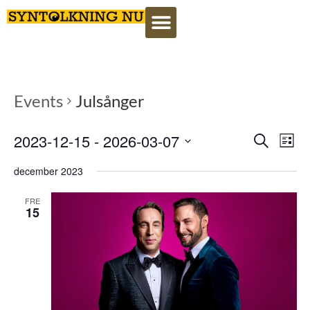
Events
Julsånger
Event
Ev
2023-12-15
 - 
2026-03-07
Search
Lista
Select
Vi
Searc
date.
december 2023
Na
and
FRE
15
View
Navig