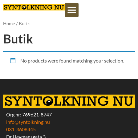
Home
/ Butik
Butik
No products were found matching your selection.
Org nr: 769621-8747
info@syntolkning.nu
031-3608445
Dr Heymansgata 3