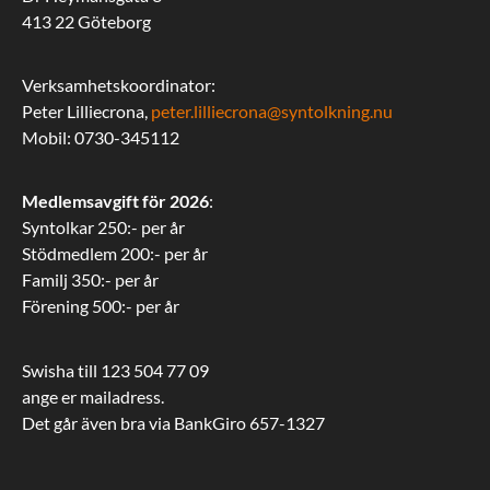
413 22 Göteborg
Verksamhetskoordinator:
Peter Lilliecrona,
peter.lilliecrona@syntolkning.nu
Mobil: 0730-345112
Medlemsavgift för 2026
:
Syntolkar 250:- per år
Stödmedlem 200:- per år
Familj 350:- per år
Förening 500:- per år
Swisha till 123 504 77 09
ange er mailadress.
Det går även bra via BankGiro 657-1327