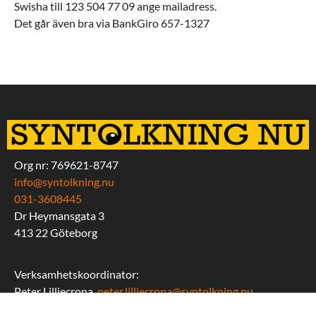
Swisha till 123 504 77 09 ange mailadress.
Det går även bra via BankGiro 657-1327
Org nr: 769621-8747
info@syntolkning.nu
031-3608445
Dr Heymansgata 3
413 22 Göteborg
Verksamhetskoordinator:
Peter Lilliecrona,
peter.lilliecrona@syntolkning.nu
Mobil: 0730-345112