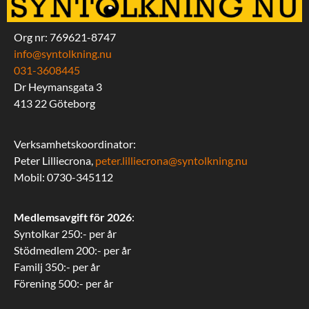
Org nr: 769621-8747
info@syntolkning.nu
031-3608445
Dr Heymansgata 3
413 22 Göteborg
Verksamhetskoordinator:
Peter Lilliecrona,
peter.lilliecrona@syntolkning.nu
Mobil: 0730-345112
Medlemsavgift för 2026
:
Syntolkar 250:- per år
Stödmedlem 200:- per år
Familj 350:- per år
Förening 500:- per år