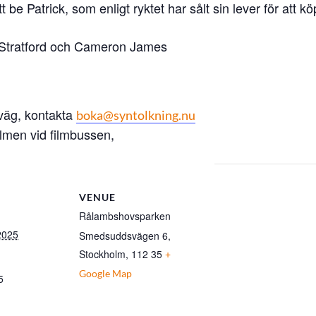
e Patrick, som enligt ryktet har sålt sin lever för att k
 Stratford och Cameron James
rväg, kontakta
boka@syntolkning.nu
ilmen vid filmbussen,
VENUE
Rålambshovsparken
2025
Smedsuddsvägen 6,
Stockholm
,
112 35
+
Google Map
5