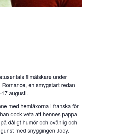
tusentals filmälskare under
Bad Romance, en smygstart redan
–17 augusti.
nne med hemläxorna i franska för
r han dock veta att hennes pappa
t på dåligt humör och ovänlig och
s gunst med snyggingen Joey.