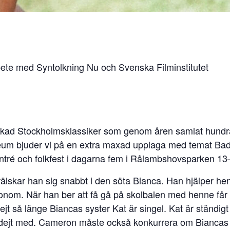
bete med Syntolkning Nu och Svenska Filminstitutet
älskad Stockholmsklassiker som genom åren samlat hundra
ubileum bjuder vi på en extra maxad upplaga med temat 
 entré och folkfest i dagarna fem i Rålambshovsparken 13
älskar han sig snabbt i den söta Bianca. Han hjälper he
v honom. När han ber att få gå på skolbalen med henne få
dejt så länge Biancas syster Kat är singel. Kat är ständig
 på dejt med. Cameron måste också konkurrera om Bianca