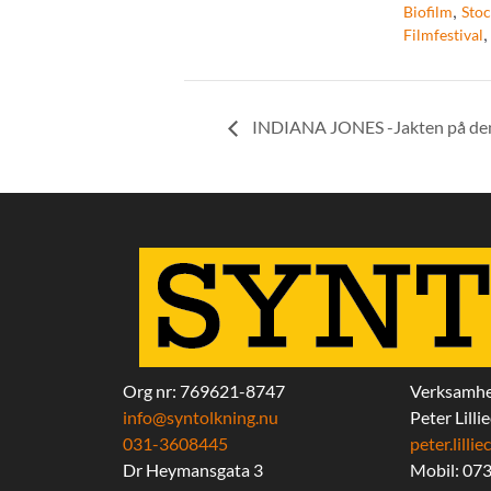
,
Biofilm
Sto
Filmfestival
INDIANA JONES -Jakten på den
Org nr: 769621-8747
Verksamhe
info@syntolkning.nu
Peter Lilli
031-3608445
peter.lill
Dr Heymansgata 3
Mobil: 07