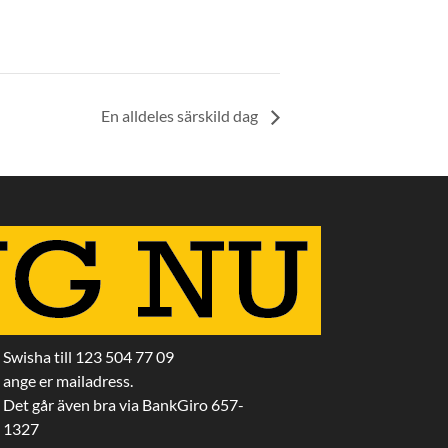
En alldeles särskild dag
Swisha till 123 504 77 09
ange er mailadress.
Det går även bra via BankGiro 657-
1327