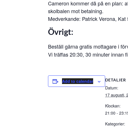
Cameron kommer då på en plan: att b
skolbalen mot betalning.
Medverkande: Patrick Verona, Kat
Övrigt
:
Beställ gärna gratis mottagare i fö
Vi träffas 20:30, 30 minuter innan f
DETALJER
Add to calendar
Datum:
17 augusti, 
Klockan:
21:00 - 23:1
Kategorier: