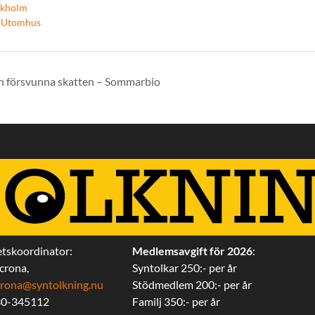
ckholm
,
Utomhus
 försvunna skatten – Sommarbio
tskoordinator:
Medlemsavgift för 2026
:
ecrona,
Syntolkar 250:- per år
iecrona@syntolkning.nu
Stödmedlem 200:- per år
30-345112
Familj 350:- per år