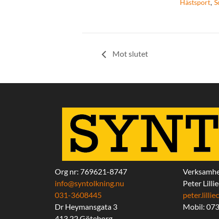
,
Hästsport
S
Mot slutet
Org nr: 769621-8747
Verksamhe
info@syntolkning.nu
Peter Lilli
031-3608445
peter.lill
Dr Heymansgata 3
Mobil: 07
413 22 Göteborg