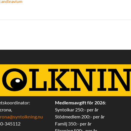
candinavium
tskoordinator:
Medlemsavgift för 2026
:
ecrona,
Syntolkar 250:- per år
iecrona@syntolkning.nu
Stödmedlem 200:- per år
30-345112
Familj 350:- per år
Förening 500:- per år