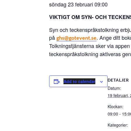
söndag 23 februari 09:00
VIKTIGT OM SYN- OCH TECKE
Syn och teckenspråkstolkning erbj
på
. Ange ditt bo
ghs@gotevent.se
Tolkningstjänsterna sker via appe
teckenspråkstolkning aktiveras gen
DETALJER
Add to calendar
Datum:
19 februari,
Klockan:
09:00 - 15:0
Kategorier: