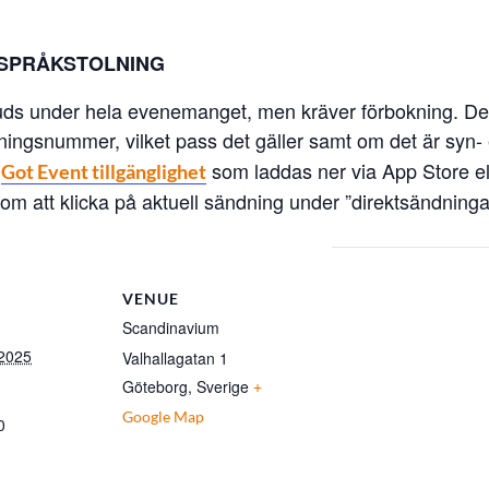
NSPRÅKSTOLNING
uds under hela evenemanget, men kräver förbokning. Det
kningsnummer, vilket pass det gäller samt om det är syn- 
n
som laddas ner via App Store el
Got Event tillgänglighet
om att klicka på aktuell sändning under ”direktsändninga
VENUE
Scandinavium
 2025
Valhallagatan 1
Göteborg
,
Sverige
+
Google Map
0