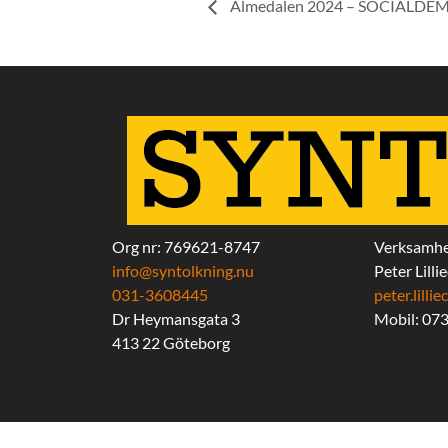
Almedalen 2024 – SOCIALD
Org nr: 769621-8747
Verksamhe
info@syntolkning.nu
Peter Lilli
031-3608445
peter.lill
Dr Heymansgata 3
Mobil: 07
413 22 Göteborg
Copyrigh