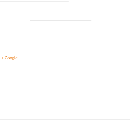
n
e
+ Google