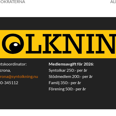
EMOKRATERNA
AL
tskoordinator:
Medlemsavgift för 2026
:
ecrona,
Syntolkar 250:- per år
iecrona@syntolkning.nu
Stödmedlem 200:- per år
30-345112
Familj 350:- per år
Förening 500:- per år
t 2026 © All rights Reserved.
Hemsida Webbdesign Interwebsite