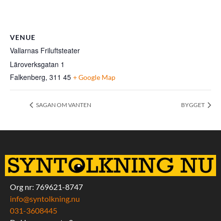
VENUE
Vallarnas Friluftsteater
Läroverksgatan 1
Falkenberg
,
311 45
+ Google Map
SAGAN OM VANTEN
BYGGET
Org nr: 769621-8747
info@syntolkning.nu
031-3608445