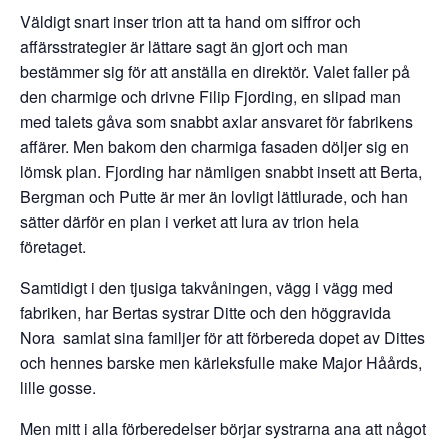
Väldigt snart inser trion att ta hand om siffror och
affärsstrategier är lättare sagt än gjort och man
bestämmer sig för att anställa en direktör. Valet faller på
den charmige och drivne Filip Fjording, en slipad man
med talets gåva som snabbt axlar ansvaret för fabrikens
affärer. Men bakom den charmiga fasaden döljer sig en
lömsk plan. Fjording har nämligen snabbt insett att Berta,
Bergman och Putte är mer än lovligt lättlurade, och han
sätter därför en plan i verket att lura av trion hela
företaget.
Samtidigt i den tjusiga takvåningen, vägg i vägg med
fabriken, har Bertas systrar Ditte och den höggravida
Nora samlat sina familjer för att förbereda dopet av Dittes
och hennes barske men kärleksfulle make Major Håårds,
lille gosse.
Men mitt i alla förberedelser börjar systrarna ana att något