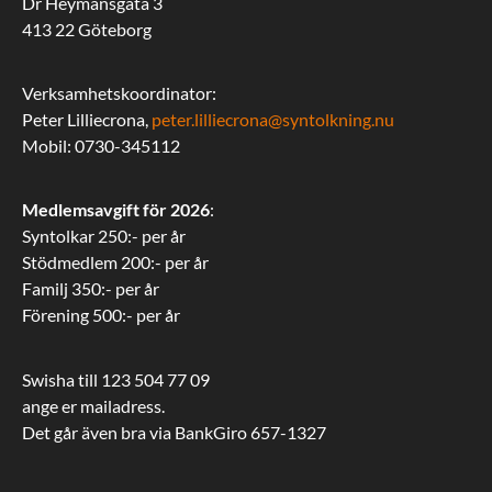
Dr Heymansgata 3
413 22 Göteborg
Verksamhetskoordinator:
Peter Lilliecrona,
peter.lilliecrona@syntolkning.nu
Mobil: 0730-345112
Medlemsavgift för 2026
:
Syntolkar 250:- per år
Stödmedlem 200:- per år
Familj 350:- per år
Förening 500:- per år
Swisha till 123 504 77 09
ange er mailadress.
Det går även bra via BankGiro 657-1327