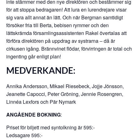
inte stämmer med den nye direktören och bestämmer sig
för att stoppa bedragaren! Att lura en lurendrejare visar
sig vara allt annat än lätt. Och när Bergman samtidigt
försöker fria till Berta, bebisen rymmer och den
lättskrämda församlingsassistenten Rakel övertalas att
förföra direktören på uppdrag av systrarna – då är
cirkusen igång. Brännvinet flödar, förvirringen är total och
ingenting går enligt plan!
MEDVERKANDE:
Annika Andersson, Mikael Riesebeck, Jojje Jönsson,
Jeanette Capocci, Peter Gröning, Jennie Rosengren,
Linnéa Lexfors och Pär Nymark
ANGÅENDE BOKNING
:
Priset för biljett med syntolkning är 595:-
Ledsagare 595:-