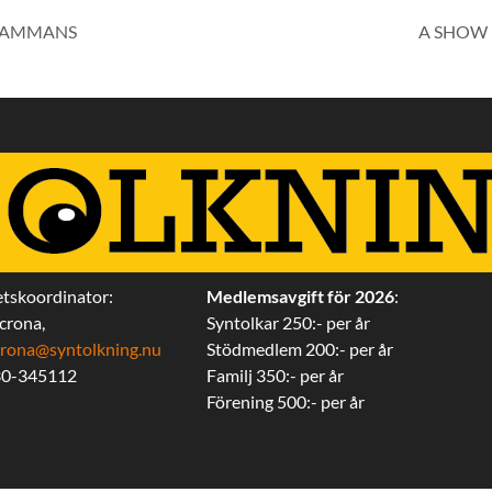
LSAMMANS
A SHOW 
tskoordinator:
Medlemsavgift för 2026
:
ecrona,
Syntolkar 250:- per år
iecrona@syntolkning.nu
Stödmedlem 200:- per år
30-345112
Familj 350:- per år
Förening 500:- per år