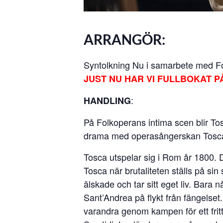
ARRANGÖR:
Syntolkning Nu i samarbete med F
JUST NU HAR VI FULLBOKAT P
:
HANDLING
På Folkoperans intima scen blir To
drama med operasångerskan Tosca 
Tosca utspelar sig i Rom år 1800. Det
Tosca när brutaliteten ställs på sin
älskade och tar sitt eget liv. Bara 
Sant’Andrea på flykt från fängelse
varandra genom kampen för ett fritt 