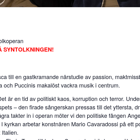
olkoperan
Å SYNTOLKNINGEN!
sca till en gastkramande närstudie av passion, maktmissb
och Puccinis makalöst vackra musik i centrum.
 är en tid av politiskt kaos, korruption och terror. Under 
 spets – den firade sångerskan pressas till det yttersta, d
några takter in i operan möter vi den politiske fången Ange
t. I kyrkan arbetar konstnären Mario Cavaradossi på ett 
Italien.