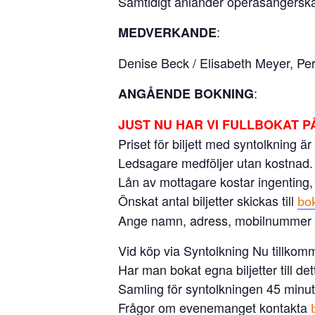
Samtidigt anländer operasångerskan
:
MEDVERKANDE
Denise Beck / Elisabeth Meyer, Per L
:
ANGÅENDE BOKNING
JUST NU HAR VI FULLBOKAT P
Priset för biljett med syntolkning är
Ledsagare medföljer utan kostnad.
Lån av mottagare kostar ingenting,
Önskat antal biljetter skickas till
bo
Ange namn, adress, mobilnummer sa
Vid köp via Syntolkning Nu tillkomm
Har man bokat egna biljetter till de
Samling för syntolkningen 45 minut
Frågor om evenemanget kontakta