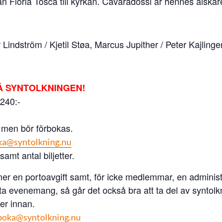
 Floria Tosca till kyrkan. Cavaradossi är hennes älskar
indström / Kjetil Støa, Marcus Jupither / Peter Kajlinger,
Å SYNTOLKNINGEN!
 240:-
 men bör förbokas.
ka@syntolkning.nu
mt antal biljetter.
er en portoavgift samt, för icke medlemmar, en administr
tta evenemang, så går det också bra att ta del av syntolk
er innan.
boka@syntolkning.nu