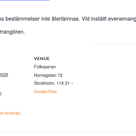
ens bestämmelser inte återlämnas. Vid inställt evenemang
arrangören.
VENUE
Folkoperan
 2025
Hornsgatan 72
Stockholm
,
118 21
+
Google Map
0
,
an kostnad