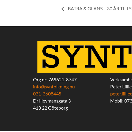
BATRA & GLANS – 30 ÅR TIL
Org nr: 769621-8747
Verksamhe
info@syntolkning.nu
Peter Lilli
031-3608445
peter.lill
Dr Heymansgata 3
Mobil: 07
413 22 Göteborg