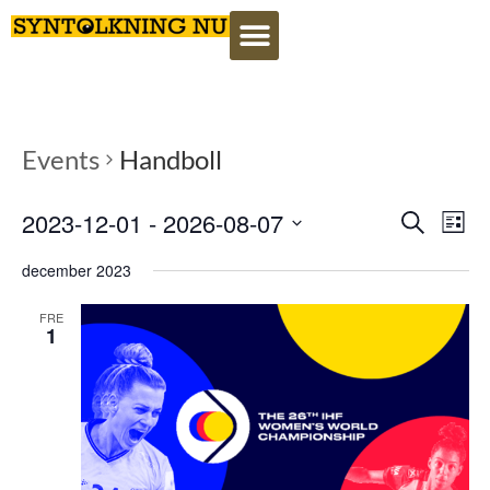
Events
Handboll
Event
Ev
2023-12-01
 - 
2026-08-07
Search
Lista
Select
Vi
Searc
date.
december 2023
Na
and
FRE
1
View
Navig