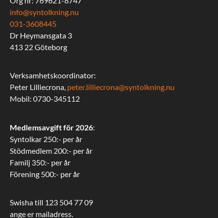
Org nr: 769621-8747
info@syntolkning.nu
031-3608445
Dr Heymansgata 3
413 22 Göteborg
Verksamhetskoordinator:
Peter Lilliecrona,
peter.lilliecrona@syntolkning.nu
Mobil: 0730-345112
Medlemsavgift för 2026
:
Syntolkar 250:- per år
Stödmedlem 200:- per år
Familj 350:- per år
Förening 500:- per år
Swisha till 123 504 77 09
ange er mailadress.