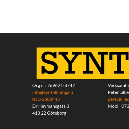
Org nr: 769621-8747
Verksamhe
info@syntolkning.nu
Peter Lilli
031-3608445
peter.lill
Dr Heymansgata 3
Mobil: 07
413 22 Göteborg