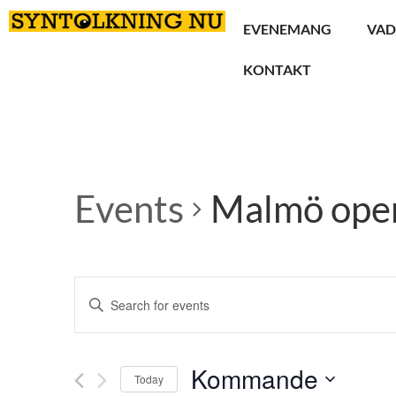
EVENEMANG
VAD
KONTAKT
Events
Malmö ope
Events
Enter
Keyword.
Search
Search
for
Events
and
by
Kommande
Keyword.
Today
Views