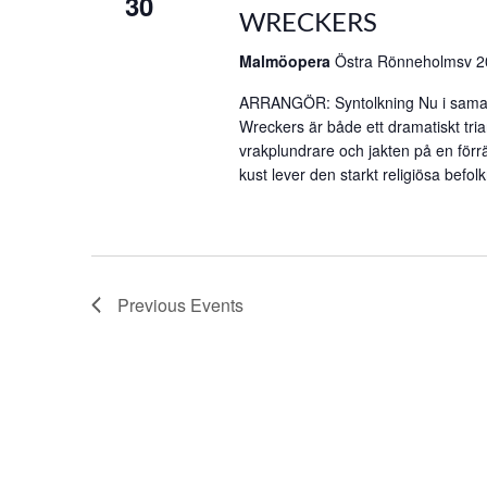
30
WRECKERS
Malmöopera
Östra Rönneholmsv 2
ARRANGÖR: Syntolkning Nu i sama
Wreckers är både ett dramatiskt tr
vrakplundrare och jakten på en förrä
kust lever den starkt religiösa befolk
Previous
Events