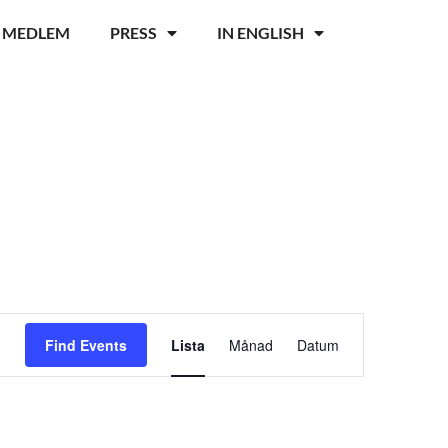
I MEDLEM
PRESS
IN ENGLISH
Event
Find Events
Lista
Månad
Datum
Views
Navigation