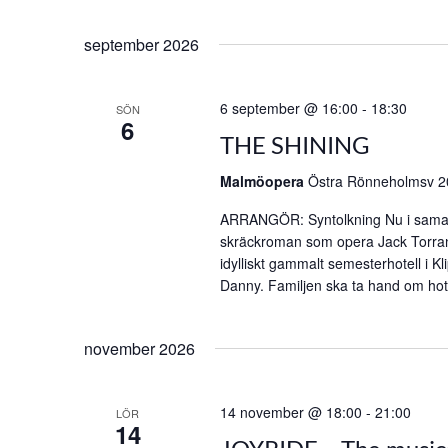
Select
date.
Navigation
september 2026
6 september @ 16:00
-
18:30
SÖN
6
THE SHINING
Malmöopera
Östra Rönneholmsv 2
ARRANGÖR: Syntolkning Nu i sam
skräckroman som opera Jack Torrance ha
idylliskt gammalt semesterhotell i 
Danny. Familjen ska ta hand om hote
november 2026
14 november @ 18:00
-
21:00
LÖR
14