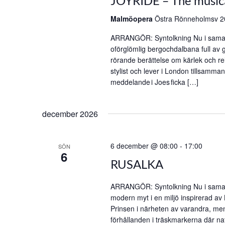
JOYRIDE – The music
Malmöopera
Östra Rönneholmsv 2
ARRANGÖR: Syntolkning Nu i sama
oförglömlig bergochdalbana full av 
rörande berättelse om kärlek och re
stylist och lever i London tillsamma
meddelande i Joes ficka […]
december 2026
6 december @ 08:00
-
17:00
SÖN
6
RUSALKA
ARRANGÖR: Syntolkning Nu i sama
modern myt i en miljö inspirerad av
Prinsen i närheten av varandra, men 
förhållanden i träskmarkerna där nat