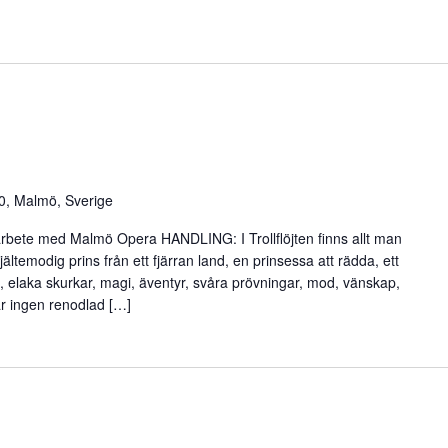
0, Malmö, Sverige
ete med Malmö Opera HANDLING: I Trollflöjten finns allt man
ltemodig prins från ett fjärran land, en prinsessa att rädda, ett
ck, elaka skurkar, magi, äventyr, svåra prövningar, mod, vänskap,
 är ingen renodlad […]