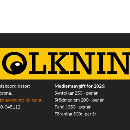
tskoordinator:
Medlemsavgift för 2026
:
ecrona,
Syntolkar 250:- per år
iecrona@syntolkning.nu
Stödmedlem 200:- per år
30-345112
Familj 350:- per år
Förening 500:- per år