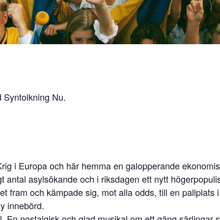
 Syntolkning Nu.
.
år: Krig i Europa och här hemma en galopperande ekonomi
gt antal asylsökande och i riksdagen ett nytt högerpopulistis
t fram och kämpade sig, mot alla odds, till en pallplats i
ny innebörd.
ill. En nostalgisk och glad musikal om ett gäng särlinga