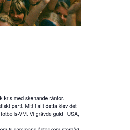
sk kris med skenande räntor.
kt parti. Mitt i allt detta klev det
 fotbolls-VM. Vi grävde guld i USA,
r som tillsammans åstadkom stordåd