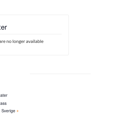
ter
are no longer available
ater
rass
6
Sverige
+