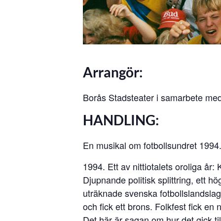
Arrangör:
Borås Stadsteater i samarbete med
HANDLING:
En musikal om fotbollsundret 1994
1994. Ett av nittiotalets oroliga 
Djupnande politisk splittring, ett hö
uträknade svenska fotbollslandslage
och fick ett brons. Folkfest fick en 
Det här är sagan om hur det gick t