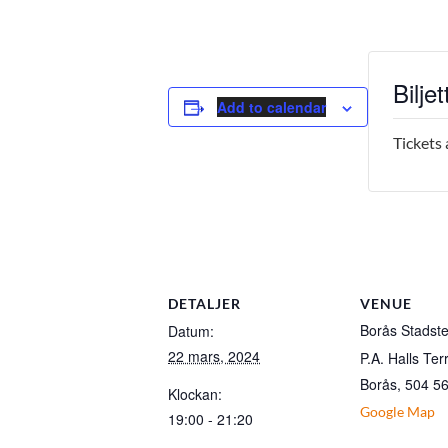
Biljet
Add to calendar
Tickets 
DETALJER
VENUE
Borås Stadste
Datum:
22 mars, 2024
P.A. Halls Ter
Borås
,
504 5
Klockan:
Google Map
19:00 - 21:20