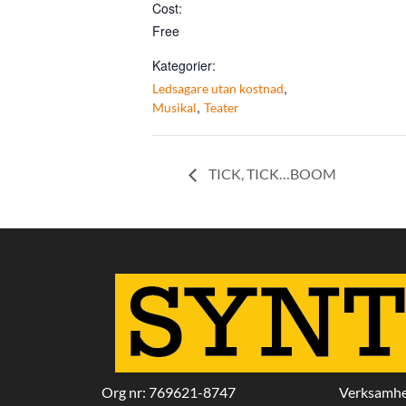
Cost:
Free
Kategorier:
,
Ledsagare utan kostnad
,
Musikal
Teater
TICK, TICK…BOOM
Org nr: 769621-8747
Verksamhe