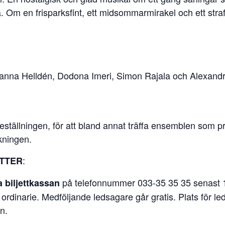
ka. Om en frisparksfint, ett midsommarmirakel och ett st
usanna Helldén, Dodona Imeri, Simon Rajala och Alexandr
eställningen, för att bland annat träffa ensemblen som p
kningen.
:
ETTER
på telefonnummer 033-35 35 35 senast 14
a biljettkassan
 ordinarie. Medföljande ledsagare går gratis. Plats för
n.