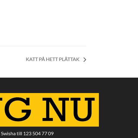
KATT PÅ HETT PLÅTTAK
Swisha till 123 504 77 09