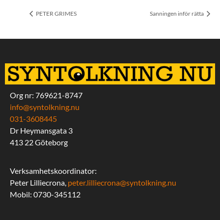
PETER GRIMES
Sanningen inför rätta
Org nr: 769621-8747
info@syntolkning.nu
031-3608445
Dr Heymansgata 3
413 22 Göteborg
Verksamhetskoordinator:
Peter Lilliecrona,
peter.lilliecrona@syntolkning.nu
Mobil: 0730-345112