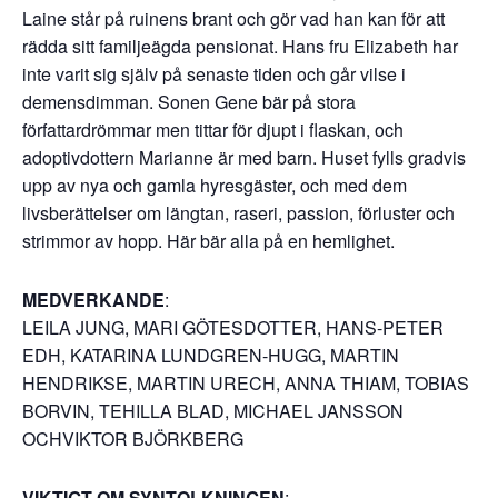
Laine står på ruinens brant och gör vad han kan för att
rädda sitt familjeägda pensionat. Hans fru Elizabeth har
inte varit sig själv på senaste tiden och går vilse i
demensdimman. Sonen Gene bär på stora
författardrömmar men tittar för djupt i flaskan, och
adoptivdottern Marianne är med barn. Huset fylls gradvis
upp av nya och gamla hyresgäster, och med dem
livsberättelser om längtan, raseri, passion, förluster och
strimmor av hopp. Här bär alla på en hemlighet.
MEDVERKANDE
:
LEILA JUNG, MARI GÖTESDOTTER, HANS-PETER
EDH, KATARINA LUNDGREN-HUGG, MARTIN
HENDRIKSE, MARTIN URECH, ANNA THIAM, TOBIAS
BORVIN, TEHILLA BLAD, MICHAEL JANSSON
OCHVIKTOR BJÖRKBERG
VIKTIGT OM SYNTOLKNINGEN
: