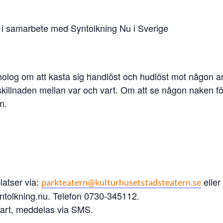
 i samarbete med Syntolkning Nu i Sverige
olog om att kasta sig handlöst och hudlöst mot någon a
skillnaden mellan var och vart. Om att se någon naken f
m.
latser via:
eller
parkteatern@kulturhusetstadsteatern.se
ntolkning.nu. Telefon 0730-345112.
tart, meddelas via SMS.