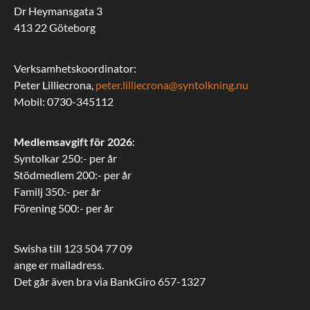
Dr Heymansgata 3
413 22 Göteborg
Verksamhetskoordinator:
Peter Lilliecrona,
peter.lilliecrona@syntolkning.nu
Mobil: 0730-345112
Medlemsavgift för 2026
:
Syntolkar 250:- per år
Stödmedlem 200:- per år
Familj 350:- per år
Förening 500:- per år
Swisha till 123 504 77 09
ange er mailadress.
Det går även bra via BankGiro 657-1327