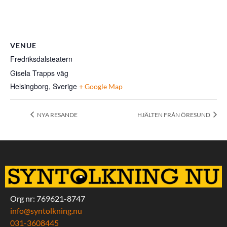
VENUE
Fredriksdalsteatern
Gisela Trapps väg
Helsingborg
,
Sverige
+ Google Map
NYA RESANDE
HJÄLTEN FRÅN ÖRESUND
Org nr: 769621-8747
info@syntolkning.nu
031-3608445