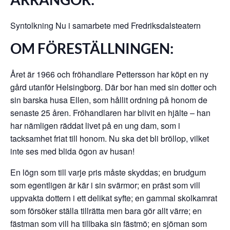
Syntolkning Nu i samarbete med Fredriksdalsteatern
OM FÖRESTÄLLNINGEN:
Året är 1966 och fröhandlare Pettersson har köpt en ny
gård utanför Helsingborg. Där bor han med sin dotter och
sin barska husa Ellen, som hållit ordning på honom de
senaste 25 åren. Fröhandlaren har blivit en hjälte – han
har nämligen räddat livet på en ung dam, som i
tacksamhet friat till honom. Nu ska det bli bröllop, vilket
inte ses med blida ögon av husan!
En lögn som till varje pris måste skyddas; en brudgum
som egentligen är kär i sin svärmor; en präst som vill
uppvakta dottern i ett delikat syfte; en gammal skolkamrat
som försöker ställa tillrätta men bara gör allt värre; en
fästman som vill ha tillbaka sin fästmö; en sjöman som