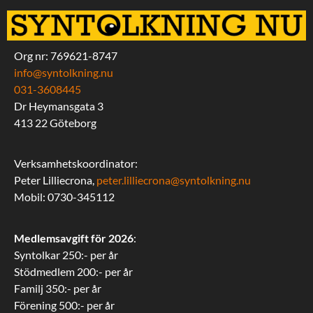
Org nr: 769621-8747
info@syntolkning.nu
031-3608445
Dr Heymansgata 3
413 22 Göteborg
Verksamhetskoordinator:
Peter Lilliecrona,
peter.lilliecrona@syntolkning.nu
Mobil: 0730-345112
Medlemsavgift för 2026
:
Syntolkar 250:- per år
Stödmedlem 200:- per år
Familj 350:- per år
Förening 500:- per år