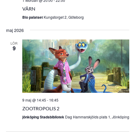
1 februari @ 20:00
-
22:00
VÄRN
Bio palatset
Kungstorget 2, Göteborg
maj 2026
LÖR
9
9 maj @ 14:45
-
16:45
ZOOTROPOLIS 2
jönköping Stadsbibliotek
Dag Hammarskjölds plats 1, Jönköping