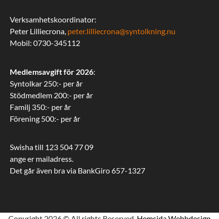
Verksamhetskoordinator:
Peter Lilliecrona,
peter.lilliecrona@syntolkning.nu
Mobil: 0730-345112
Medlemsavgift för 2026
:
Syntolkar 250:- per år
Stödmedlem 200:- per år
Familj 350:- per år
Förening 500:- per år
Swisha till 123 504 77 09
ange er mailadress.
Det går även bra via BankGiro 657-1327
Copyright 2026 © All rights Reserved.
Hemsida Webbdesign