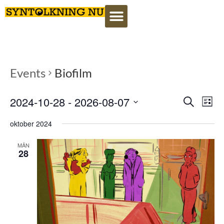
Events
Biofilm
Event
Ev
2024-10-28
 - 
2026-08-07
Search
Lista
Select
Vi
Searc
date.
oktober 2024
Na
and
MÅN
28
View
Navig