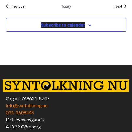
Events
Event
Previous
Today
Next
Subscribe to calendar
Org nr: 769621-8747
info@syntolkning.nu
031-3608445
Dr Heymansgata 3
413 22 Göteborg