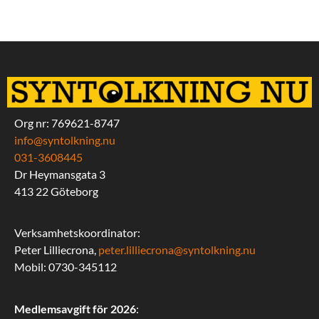
Org nr: 769621-8747
info@syntolkning.nu
031-3608445
Dr Heymansgata 3
413 22 Göteborg
Verksamhetskoordinator:
Peter Lilliecrona,
peter.lilliecrona@syntolkning.nu
Mobil: 0730-345112
Medlemsavgift för 2026
: