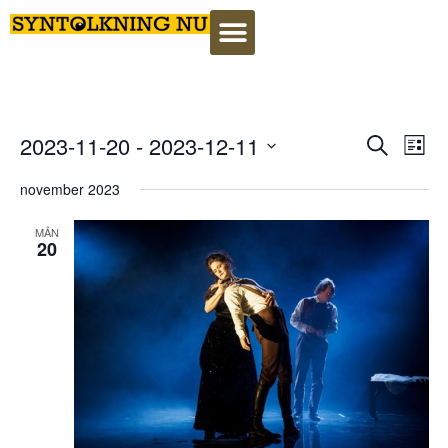
Event
Ev
2023-11-20
 - 
2023-12-11
Search
Lista
Select
Vi
Searc
date.
november 2023
Na
and
MÅN
20
View
Navig