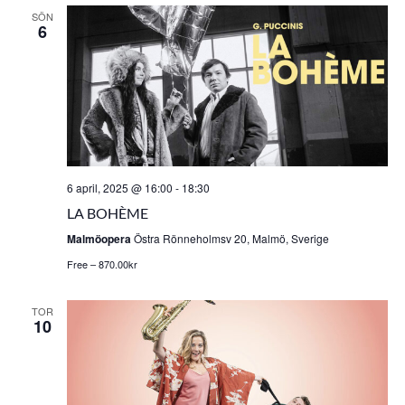
SÖN
6
6 april, 2025 @ 16:00
-
18:30
LA BOHÈME
Malmöopera
Östra Rönneholmsv 20, Malmö, Sverige
Free – 870.00kr
TOR
10