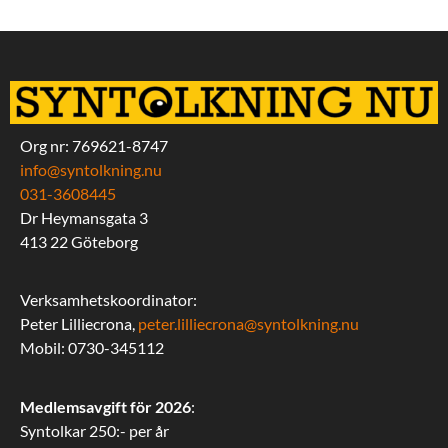
Org nr: 769621-8747
info@syntolkning.nu
031-3608445
Dr Heymansgata 3
413 22 Göteborg
Verksamhetskoordinator:
Peter Lilliecrona,
peter.lilliecrona@syntolkning.nu
Mobil: 0730-345112
Medlemsavgift för 2026
:
Syntolkar 250:- per år