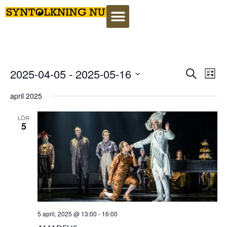
Event
Ev
2025-04-05
 - 
2025-05-16
Search
Lista
Select
Vi
Searc
date.
april 2025
Na
and
LÖR
5
View
Navig
5 april, 2025 @ 13:00
-
16:00