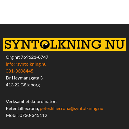
Org nr: 769621-8747
info@syntolkning.nu
031-3608445
Dr Heymansgata 3
413 22 Göteborg
Verksamhetskoordinator:
Peter Lilliecrona,
peter.lilliecrona@syntolkning.nu
Mobil: 0730-345112