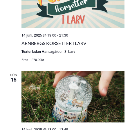
14 juni, 2025 @ 19:00
-
21:30
ARNBERGS KORSETTER I LARV
Teaterladan
Hansagården 3, Larv
Free – 270.00kr
SÖN
15
15 juni, 2025 @ 13:00
-
13:45