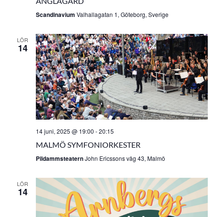
ÄNGLAGÅRD
Scandinavium
Valhallagatan 1, Göteborg, Sverige
LÖR
14
14 juni, 2025 @ 19:00
-
20:15
MALMÖ SYMFONIORKESTER
Pildammsteatern
John Ericssons väg 43, Malmö
LÖR
14