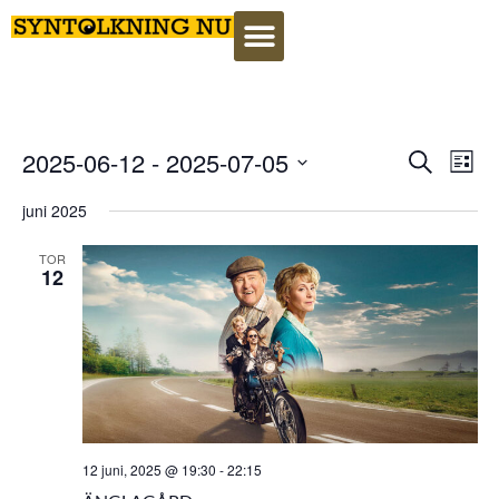
Event
Ev
2025-06-12
 - 
2025-07-05
Search
Lista
Select
Vi
Searc
date.
juni 2025
Na
and
TOR
12
View
Navig
12 juni, 2025 @ 19:30
-
22:15