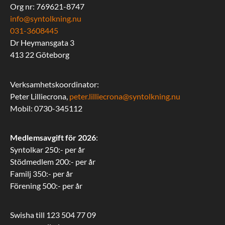
Org nr: 769621-8747
info@syntolkning.nu
031-3608445
Dr Heymansgata 3
413 22 Göteborg
Verksamhetskoordinator:
Peter Lilliecrona,
peter.lilliecrona@syntolkning.nu
Mobil: 0730-345112
Medlemsavgift för 2026
:
Syntolkar 250:- per år
Stödmedlem 200:- per år
Familj 350:- per år
Förening 500:- per år
Swisha till 123 504 77 09