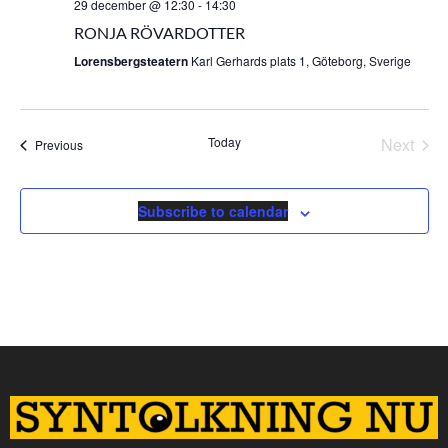
29 december @ 12:30
-
14:30
RONJA RÖVARDOTTER
Lorensbergsteatern
Karl Gerhards plats 1, Göteborg, Sverige
Even
Today
Next
Events
Previous
Subscribe to calendar