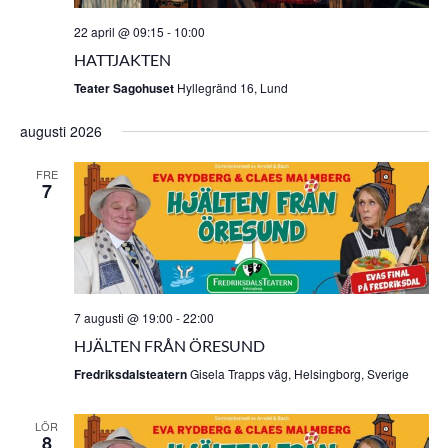
22 april @ 09:15
-
10:00
HATTJAKTEN
Teater Sagohuset
Hyllegränd 16, Lund
augusti 2026
FRE
7
7 augusti @ 19:00
-
22:00
HJÄLTEN FRÅN ÖRESUND
Fredriksdalsteatern
Gisela Trapps väg, Helsingborg, Sverige
LÖR
8