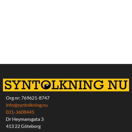
Org nr: 769621-8747
info@syntolkning.nu
031-3608445
Dr Heymansgata 3
413 22 Göteborg