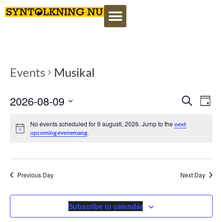
Events
Musikal
Event
Ev
2026-08-09
Search
Datu
Select
Vi
Searc
date.
No events scheduled for 9 augusti, 2026. Jump to the
next
Na
.
upcoming evenemang
and
View
Navig
Previous Day
Next Day
Subscribe to calendar