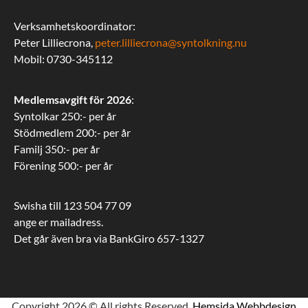
Verksamhetskoordinator:
Peter Lilliecrona,
peter.lilliecrona@syntolkning.nu
Mobil: 0730-345112
Medlemsavgift för 2026
:
Syntolkar 250:- per år
Stödmedlem 200:- per år
Familj 350:- per år
Förening 500:- per år
Swisha till 123 504 77 09
ange er mailadress.
Det går även bra via BankGiro 657-1327
Copyright 2026 © All rights Reserved.
Hemsida Webbdesign