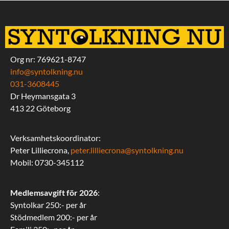
Org nr: 769621-8747
info@syntolkning.nu
031-3608445
Dr Heymansgata 3
413 22 Göteborg
Verksamhetskoordinator:
Peter Lilliecrona,
peter.lilliecrona@syntolkning.nu
Mobil: 0730-345112
Medlemsavgift för 2026
:
Syntolkar 250:- per år
Stödmedlem 200:- per år