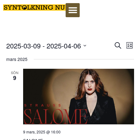
Event
Ev
2025-03-09
 - 
2025-04-06
Search
Lista
Select
Vi
Searc
date.
mars 2025
Na
and
SÖN
9
View
Navig
9 mars, 2025 @ 16:00